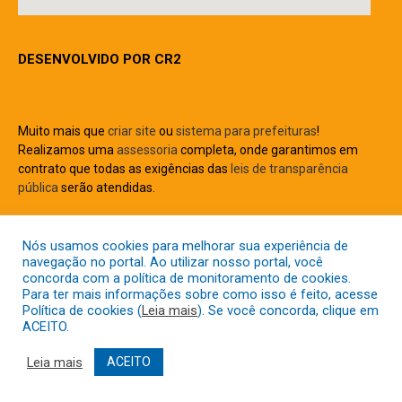
DESENVOLVIDO POR CR2
Muito mais que
criar
site
ou
sistema para prefeituras
!
Realizamos uma
assessoria
completa, onde garantimos em
contrato que todas as exigências das
leis de transparência
pública
serão atendidas.
Conheça o
PNTP
e o
Radar da Transparência Pública
Nós usamos cookies para melhorar sua experiência de
navegação no portal. Ao utilizar nosso portal, você
concorda com a política de monitoramento de cookies.
Para ter mais informações sobre como isso é feito, acesse
Política de cookies (
Leia mais
). Se você concorda, clique em
Todos os direitos reservados a Prefeitura Municipal de Capitão
ACEITO.
Gervásio Oliveira
Leia mais
ACEITO
Mapa do Site
Acessar Área Administrativa
Acessar o Webmail