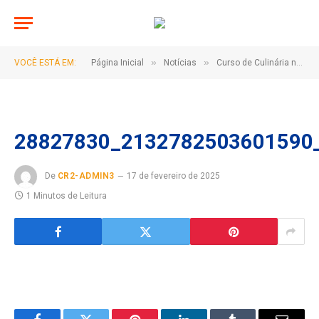
»
»
VOCÊ ESTÁ EM:
Página Inicial
Notícias
Curso de Culinária na Localidade Lagoa Funda
28827830_2132782503601590
De
CR2-ADMIN3
17 de fevereiro de 2025
1 Minutos de Leitura