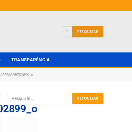
TRANSPARÊNCIA
540086398702899_o
02899_o