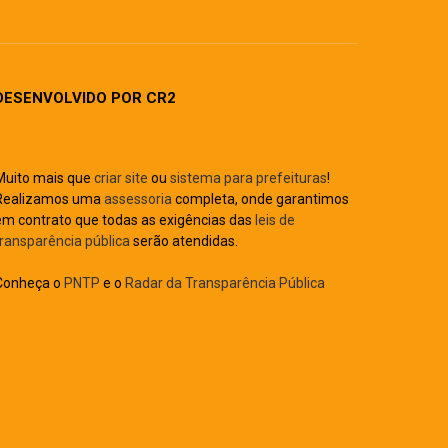
DESENVOLVIDO POR CR2
Muito mais que
criar
site
ou
sistema para prefeituras
!
Realizamos uma
assessoria
completa, onde garantimos
em contrato que todas as exigências das
leis de
transparência pública
serão atendidas.
Conheça o
PNTP
e o
Radar da Transparência Pública