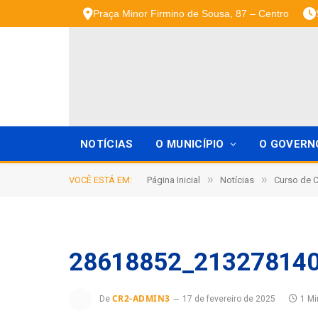
Praça Minor Firmino de Sousa, 87 – Centro
NOTÍCIAS
O MUNICÍPIO
O GOVERN
»
»
VOCÊ ESTÁ EM:
Página Inicial
Notícias
Curso de C
28618852_21327814
CR2-ADMIN3
De
17 de fevereiro de 2025
1 Mi