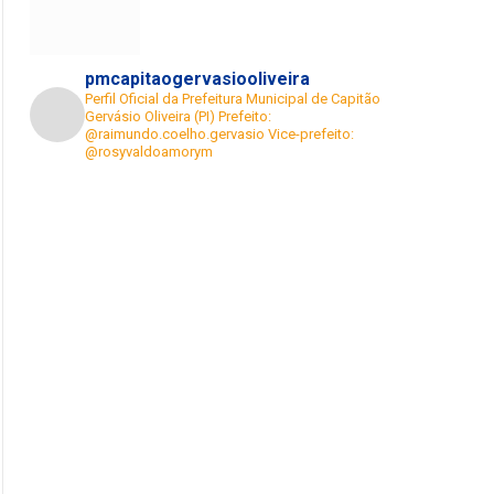
pmcapitaogervasiooliveira
Perfil Oficial da Prefeitura Municipal de Capitão
Gervásio Oliveira (PI)
Prefeito:
@raimundo.coelho.gervasio
Vice-prefeito:
@rosyvaldoamorym