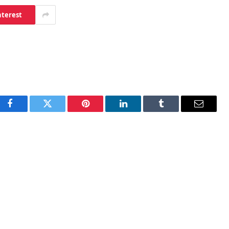
nterest
Facebook
Twitter
Pinterest
LinkedIn
Tumblr
Email