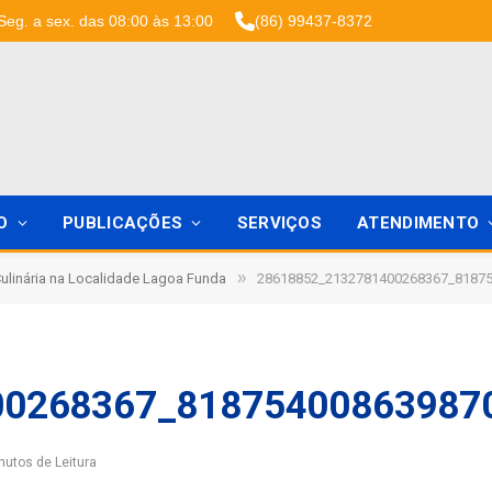
Seg. a sex. das 08:00 às 13:00
(86) 99437-8372
O
PUBLICAÇÕES
SERVIÇOS
ATENDIMENTO
»
ulinária na Localidade Lagoa Funda
28618852_2132781400268367_8187
00268367_81875400863987
nutos de Leitura