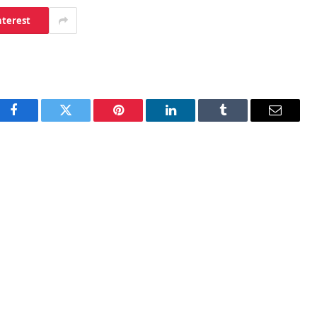
nterest
Facebook
Twitter
Pinterest
LinkedIn
Tumblr
Email