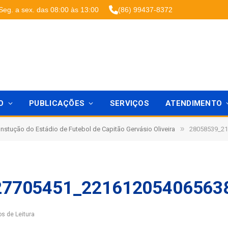
Seg. a sex. das 08:00 às 13:00
(86) 99437-8372
O
PUBLICAÇÕES
SERVIÇOS
ATENDIMENTO
»
nstução do Estádio de Futebol de Capitão Gervásio Oliveira
28058539_2
27705451_22161205406563
os de Leitura