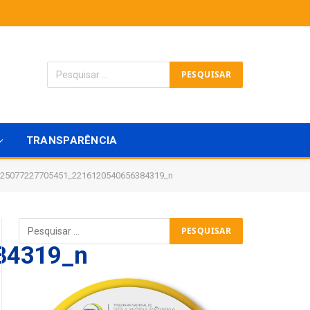
TRANSPARÊNCIA
125077227705451_2216120540656384319_n
84319_n