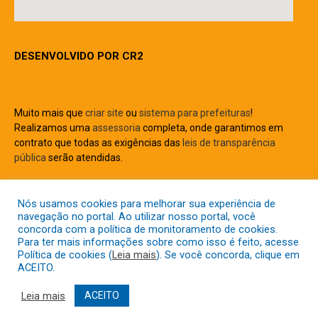
DESENVOLVIDO POR CR2
Muito mais que
criar
site
ou
sistema para prefeituras
!
Realizamos uma
assessoria
completa, onde garantimos em
contrato que todas as exigências das
leis de transparência
pública
serão atendidas.
Conheça o
PNTP
e o
Radar da Transparência Pública
Nós usamos cookies para melhorar sua experiência de
navegação no portal. Ao utilizar nosso portal, você
concorda com a política de monitoramento de cookies.
Para ter mais informações sobre como isso é feito, acesse
Política de cookies (
Leia mais
). Se você concorda, clique em
Todos os direitos reservados a Prefeitura Municipal de Capitão
ACEITO.
Gervásio Oliveira
Leia mais
ACEITO
Mapa do Site
Acessar Área Administrativa