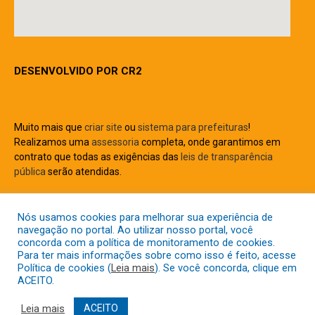
DESENVOLVIDO POR CR2
Muito mais que
criar
site
ou
sistema para prefeituras
!
Realizamos uma
assessoria
completa, onde garantimos em
contrato que todas as exigências das
leis de transparência
pública
serão atendidas.
Conheça o
PNTP
e o
Radar da Transparência Pública
Nós usamos cookies para melhorar sua experiência de
navegação no portal. Ao utilizar nosso portal, você
concorda com a política de monitoramento de cookies.
Para ter mais informações sobre como isso é feito, acesse
Política de cookies (
Leia mais
). Se você concorda, clique em
Todos os direitos reservados a Prefeitura Municipal de Capitão
ACEITO.
Gervásio Oliveira
Leia mais
ACEITO